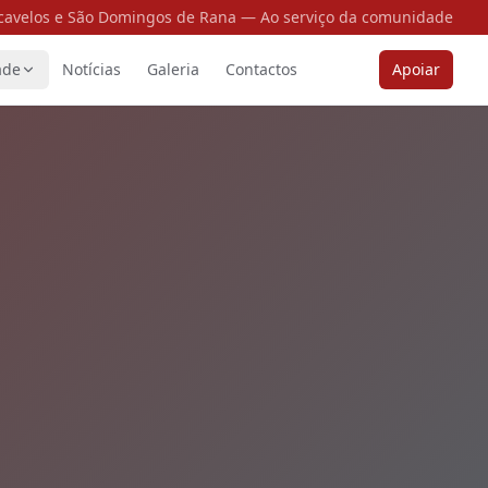
cavelos e São Domingos de Rana — Ao serviço da comunidade
ade
Notícias
Galeria
Contactos
Apoiar